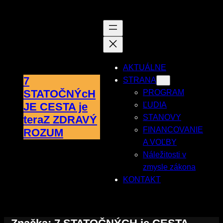
Prejsť
na
obsah
AKTUÁLNE
7
STRANA
STATOČNÝcH
PROGRAM
JE CESTA je
ĽUDIA
STANOVY
teraZ ZDRAVÝ
FINANCOVANIE
ROZUM
A VOĽBY
Náležitosti v
zmysle zákona
KONTAKT