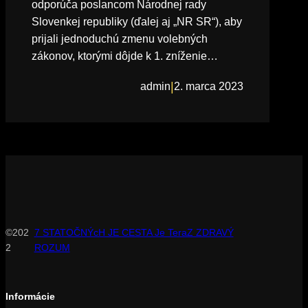
odporúča poslancom Národnej rady
Slovenkej republiky (ďalej aj „NR SR“), aby
prijali jednoduchú zmenu volebných
zákonov, ktorými dôjde k 1. zníženie…
|
admin
2. marca 2023
©202
7 STATOČNÝcH JE CESTA Je TeraZ ZDRAVÝ
2
ROZUM
Informácie